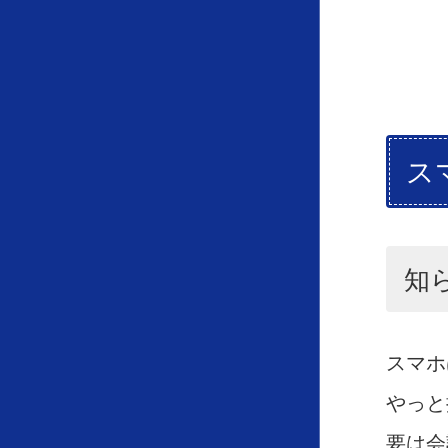
ス
知
スマホ
やっと
要は会