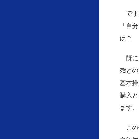
です
「自分
は？
既に
殆どの
基本操
購入と
ます。
この