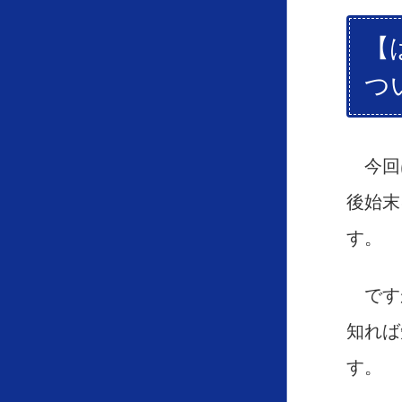
【
つ
今回
後始末
す。
です
知れば
す。