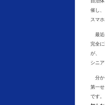
自治体
催し、
スマホ
最近
完全に
が、
シニア
分か
第一せ
です。