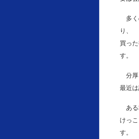
多く
り、
買った
す。
分厚
最近は
ある
けっこ
す。