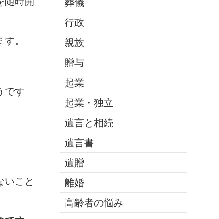
を随時開
葬儀
行政
ます。
親族
贈与
起業
うです
起業・独立
遺言と相続
。
遺言書
遺贈
ないこと
離婚
高齢者の悩み