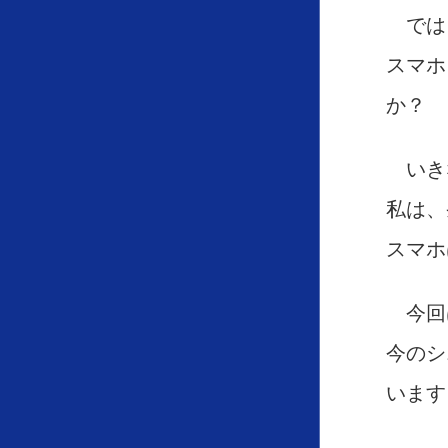
では
スマホ
か？
いき
私は、
スマホ
今回
今のシ
います