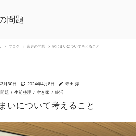
の問題
ム
ブログ
家庭の問題
家じまいについて考えること
年3月30日
2024年4月8日
寺田 淳
の問題
生前整理
空き家
終活
まいについて考えること