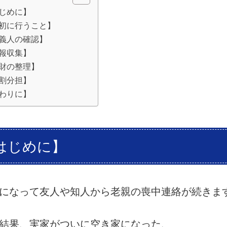
じめに】
初に行うこと】
義人の確認】
報収集】
財の整理】
割分担】
わりに】
はじめに】
になって友人や知人から老親の喪中連絡が続きま
結果、実家がついに空き家になった、