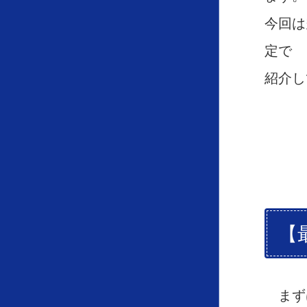
今回は
定で
紹介し
【
まず