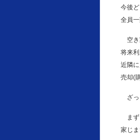
今後ど
全員一
空き
将来利
近隣に
売却(
ざっ
まず
家じま