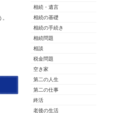
相続・遺言
相続の基礎
う。
相続の手続き
相続問題
相談
税金問題
空き家
第二の人生
第二の仕事
終活
。
老後の生活