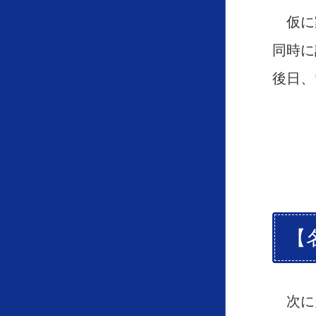
仮に
同時に
後日、
【
次に