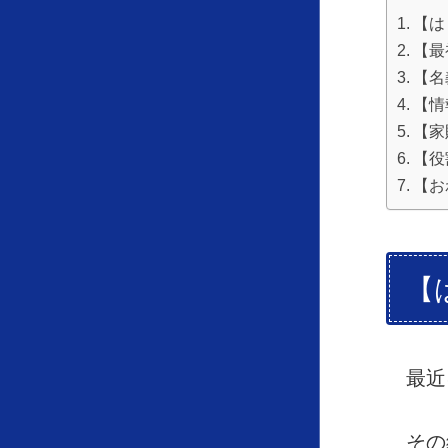
【は
【最
【名
【情
【家
【役
【お
【
最近
その