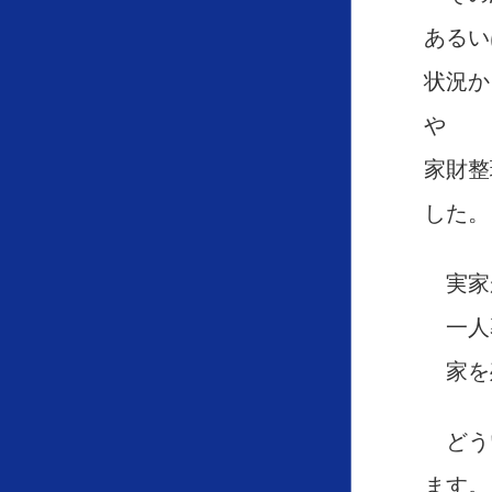
あるい
状況か
や
家財整
した。
実家
一人
家を
どう
ます。