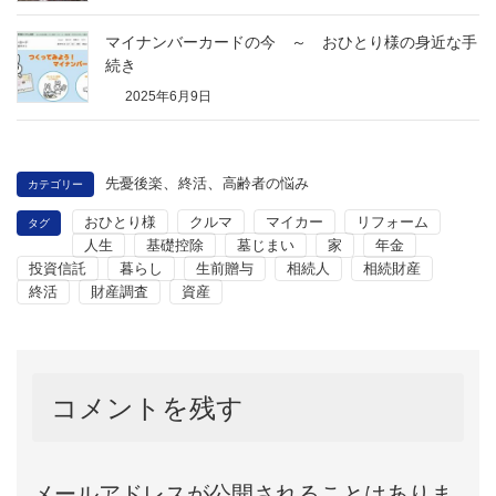
マイナンバーカードの今 ～ おひとり様の身近な手
続き
2025年6月9日
、
、
先憂後楽
終活
高齢者の悩み
カテゴリー
おひとり様
クルマ
マイカー
リフォーム
タグ
人生
基礎控除
墓じまい
家
年金
投資信託
暮らし
生前贈与
相続人
相続財産
終活
財産調査
資産
コメントを残す
メールアドレスが公開されることはありま