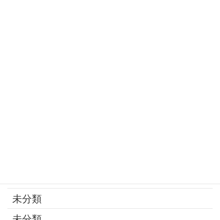
定年
家庭の問題
家族
寄付
年金
後見制度
承継問題
改葬
最近の話題
未分類
未分類