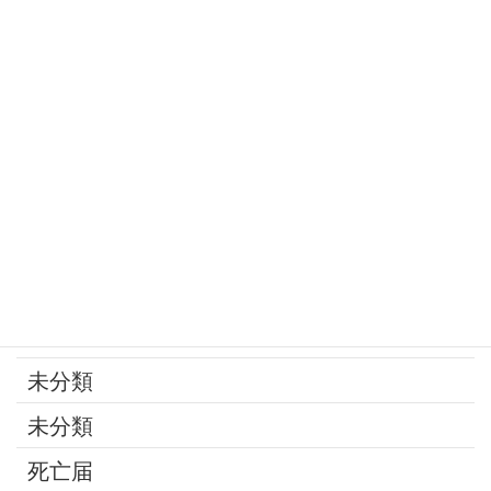
家庭の問題
家族
寄付
年金
後見制度
承継問題
改葬
最近の話題
未分類
未分類
死亡届