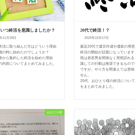
はいつ終活を意識しましたか？
20代で終活！？
5年11月28日
2025年10月17日
終活に取り組んだ方はどういう理由
最近20代で遺言作成や遺影の用
歳の時に始めたのでしょうか？
終活の開始が話題になっています
験から集約した終活を始めた理由
死は老若男女関係なく突然訪れる
の内容についてまとめてみました。
識しての行動は推奨できるもので
ですが、やり方を間違えては意味
せん。
20代、おひとり様の終活につい
をまとめてみました。
おひとり様