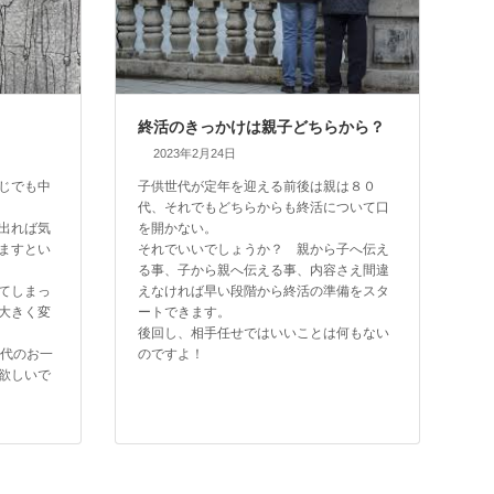
終活のきっかけは親子どちらから？
2023年2月24日
じでも中
子供世代が定年を迎える前後は親は８０
代、それでもどちらからも終活について口
出れば気
を開かない。
ますとい
それでいいでしょうか？ 親から子へ伝え
る事、子から親へ伝える事、内容さえ間違
てしまっ
えなければ早い段階から終活の準備をスタ
大きく変
ートできます。
後回し、相手任せではいいことは何もない
0代のお一
のですよ！
欲しいで