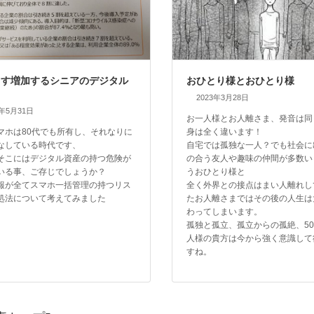
ます増加するシニアのデジタル
おひとり様とおひとり様
2023年3月28日
4年5月31日
お一人様とお人離さま、発音は同
マホは80代でも所有し、それなりに
身は全く違います！
なしている時代です、
自宅では孤独な一人？でも社会に
そこにはデジタル資産の持つ危険が
の合う友人や趣味の仲間が多数い
いる事、ご存じでしょうか？
うおひとり様と
報が全てスマホ一括管理の持つリス
全く外界との接点はまい人離れし
処法について考えてみました
たお人離さまではその後の人生は
わってしまいます。
孤独と孤立、孤立からの孤絶、5
人様の貴方は今から強く意識して
すね。