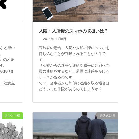
入院・入所後のスマホの取扱いは？
2024年11月8日
意など早い
高齢者の場合、入院や入所の際にスマホを
。
持ち込むことが制限されることが大半で
ものと認
す。
す。
せん妄からの迷惑な連絡や勝手に外部へ売
がありま
買の連絡をするなど、周囲に迷惑をかける
ケースがあるのです
て、注意点
では、当事者から外部に連絡を取る場合は
どういった手段があるのでしょうか？
おひとり様
最近の話題