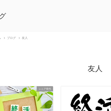
グ
ム
ブログ
友人
友人
シニア世代