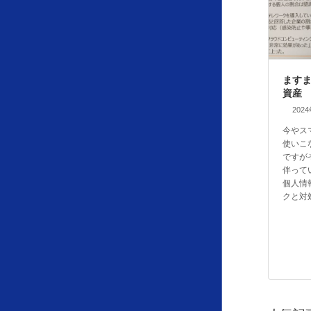
ます
資産
202
今やス
使いこ
ですが
伴って
個人情
クと対