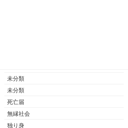
寄付
年金
後見制度
承継問題
改葬
最近の話題
未分類
未分類
死亡届
無縁社会
独り身