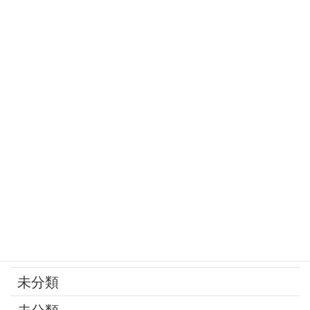
定年
家庭の問題
家族
寄付
年金
後見制度
承継問題
改葬
最近の話題
未分類