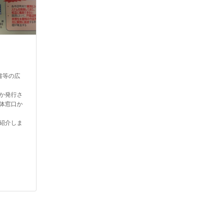
書等の広
か発行さ
体窓口か
紹介しま