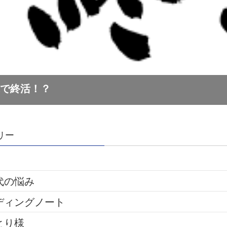
リー
代の悩み
ディングノート
とり様