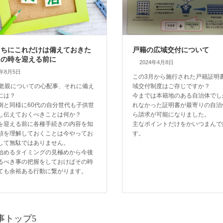
うちにこれだけは備えておきた
戸籍の広域交付について
その時を迎える前に
2024年4月8日
4年8月5日
この3月から施行された戸籍証明
の老親についての心配事、それに備え
域交付制度はご存じですか？
には？
今までは本籍地のある自治体でし
倒と同様に60代の自分世代も子供世
れなかった証明書が最寄りの自治
し伝えておくべきことは何か？
ら請求が可能になりました。
を迎える前に各種手続きの内容を知
主なポイントだけをかいつまんで
順を理解しておくことは今やってお
す。
して無駄ではありません。
始めるタイミングの見極めから今後
るべき事の把握をしておけばその時
ても余裕ある行動に繋がります。
事トップ5