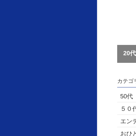
カテゴ
50代
５０
エン
おひ