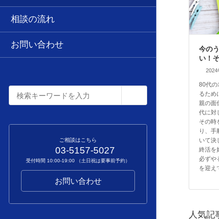
相談の流れ
お問い合わせ
今の
い！
202
80代
るため
親の面
代に対
その時
り、手
いて決
ご相談はこちら
03-5157-5027
終活を
必ずや
受付時間 10:00-19:00 （土日祝は要事前予約）
を迎え
お問い合わせ
人気記