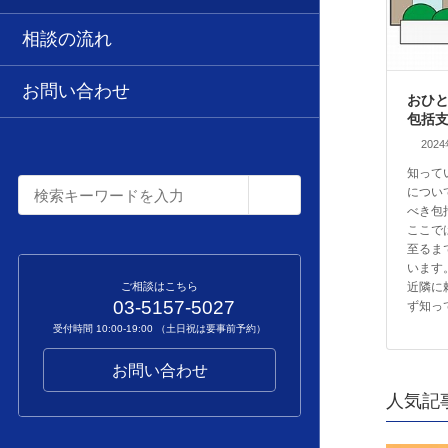
相談の流れ
お問い合わせ
おひ
包括
202
知って
につい
べき包
ここで
至るま
います
近隣に
ご相談はこちら
03-5157-5027
ず知っ
受付時間 10:00-19:00 （土日祝は要事前予約）
お問い合わせ
人気記