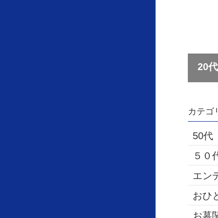
カテゴ
50代
５０
エン
おひ
お墓