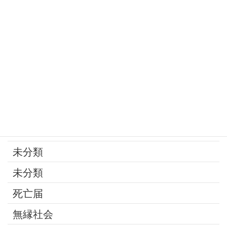
家族
寄付
年金
後見制度
承継問題
改葬
最近の話題
未分類
未分類
死亡届
無縁社会