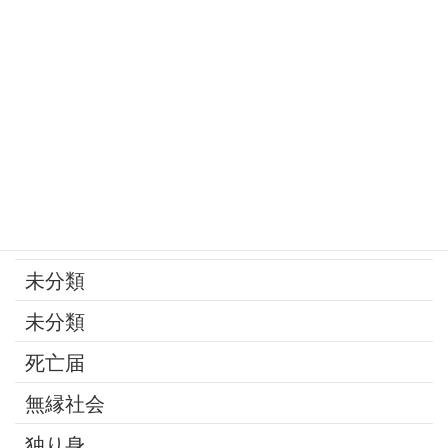
寄付
年金
後見制度
承継問題
改葬
最近の話題
未分類
未分類
死亡届
無縁社会
独り身