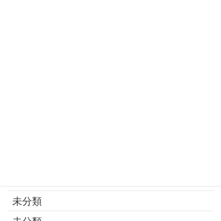
定年
家庭の問題
家族
寄付
年金
後見制度
承継問題
改葬
最近の話題
未分類