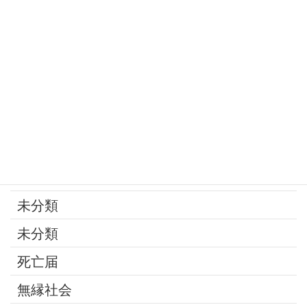
家族
寄付
年金
後見制度
承継問題
改葬
最近の話題
未分類
未分類
死亡届
無縁社会