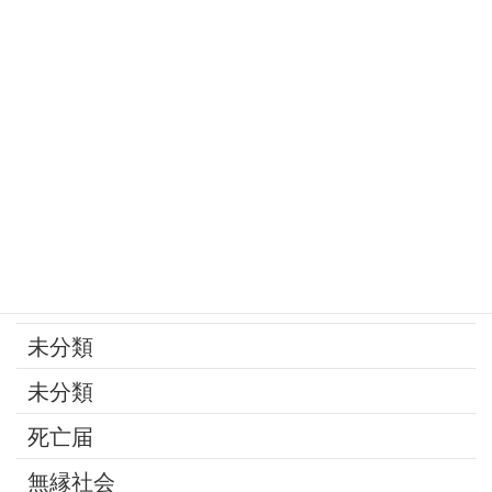
家族
寄付
年金
後見制度
承継問題
改葬
最近の話題
未分類
未分類
死亡届
無縁社会