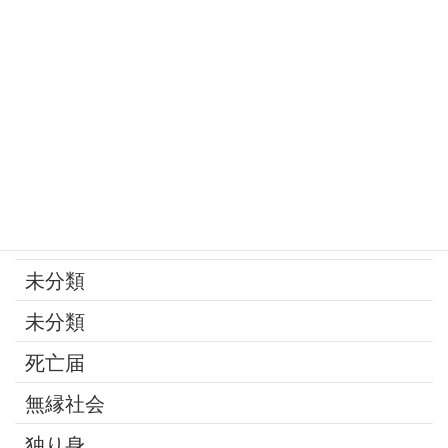
寄付
年金
後見制度
承継問題
改葬
最近の話題
未分類
未分類
死亡届
無縁社会
独り身