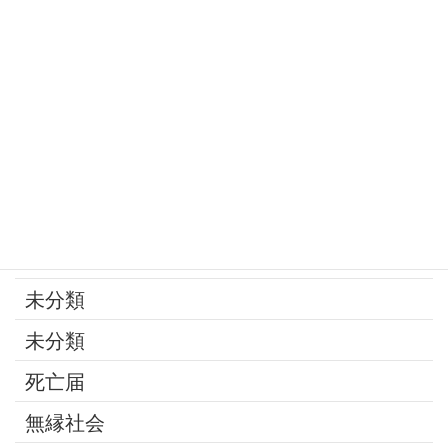
家族
寄付
年金
後見制度
承継問題
改葬
最近の話題
未分類
未分類
死亡届
無縁社会