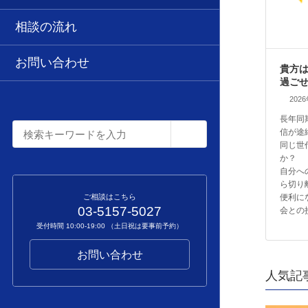
相談の流れ
お問い合わせ
貴方
過ご
202
長年同
信が途
同じ世
か？
自分へ
ら切り
便利に
ご相談はこちら
03-5157-5027
会との
受付時間 10:00-19:00 （土日祝は要事前予約）
お問い合わせ
人気記