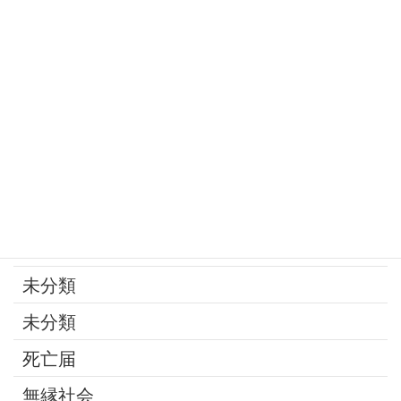
家族
寄付
年金
後見制度
承継問題
改葬
最近の話題
未分類
未分類
死亡届
無縁社会