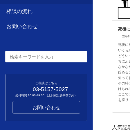
相談の流れ
お問い合わせ
死後
202
死後に
いくら
どうい
ちにふ
なかな
始める
知って
その時
ご相談はこちら
03-5157-5027
けられ
ここで
受付時間 10:00-19:00 （土日祝は要事前予約）
を採り
お問い合わせ
人気記