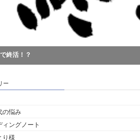
リー
代の悩み
ディングノート
とり様