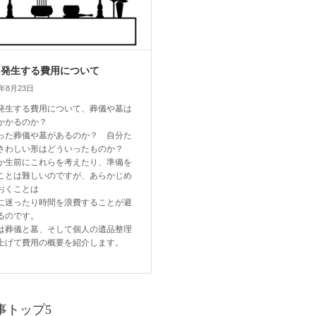
に発生する費用について
4年8月23日
発生する費用について、葬儀や墓は
かかるのか？
った葬儀や墓があるのか？ 自分た
さわしい形はどういったものか？
か生前にこれらを考えたり、準備を
ことは難しいのですが、あらかじめ
おくことは
に迷ったり時間を浪費することが避
るのです。
は葬儀と墓、そして個人の遺品整理
上げて費用の概要を紹介します。
事トップ5