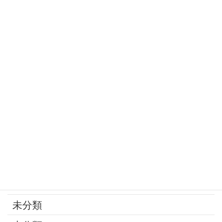
孤立死
定年
家庭の問題
家族
寄付
年金
後見制度
承継問題
改葬
最近の話題
未分類