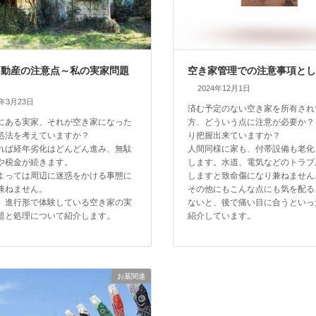
不動産の注意点～私の実家問題
空き家管理での注意事項と
2024年12月1日
6年3月23日
済む予定のない空き家を所有され
にある実家、それが空き家になった
方、どういう点に注意が必要か？
処法を考えていますか？
り把握出来ていますか？
れば経年劣化はどんどん進み、無駄
人間同様に家も、付帯設備も老化
や税金が続きます。
します。水道、電気などのトラブ
よっては周辺に迷惑をかける事態に
しますと致命傷になり兼ねません
兼ねません。
その他にもこんな点にも気を配る
。進行形で体験している空き家の実
ないと、後で痛い目に合うといっ
題と処理について紹介します。
紹介しています。
お墓関連