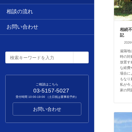
相談の流れ
お問い合わせ
相続
記
202
遠隔地
時の対
放置す
な経費
場合に
もなり
私が今
ご相談はこちら
03-5157-5027
家の問
受付時間 10:00-19:00 （土日祝は要事前予約）
お問い合わせ