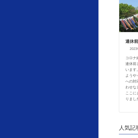
連休
202
コロナ
連休前
います
ようや
への対
わせな
ここに
りまし
人気記