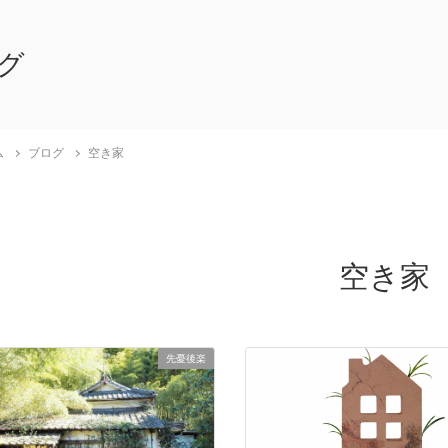
グ
ム
ブログ
空き家
空き家
先憂後楽