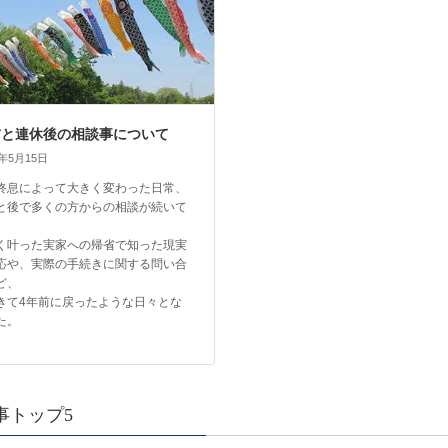
前と連休後の相談事について
3年5月15日
終息によって大きく変わった日常、
と後で多くの方からの相談が続いて
。
く叶った実家への帰省で知った現実
応や、実際の手続きに関する問い合
ど、
きて4年前に戻ったような日々とな
た。
事トップ5