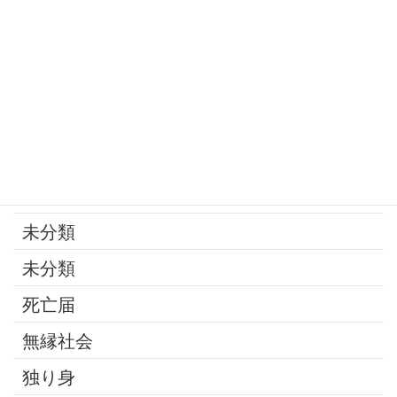
寄付
年金
後見制度
承継問題
改葬
最近の話題
未分類
未分類
死亡届
無縁社会
独り身