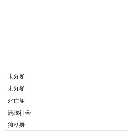
寄付
年金
後見制度
承継問題
改葬
最近の話題
未分類
未分類
死亡届
無縁社会
独り身