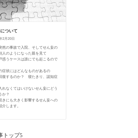
妄について
6年2月20日
突然の事故で入院、そしてせん妄の
別人のようになった親を見て
戸惑うケースは誰にでも起こるので
の症状にはどんなものがあるの
回復するのか？ 寝たきり、認知症
入れなくてはいけないせん妄にどう
合うか？
続きにも大きく影響するせん妄への
紹介します。
事トップ5