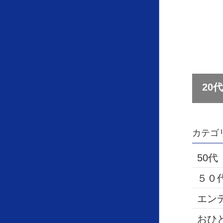
カテゴ
50代
５０
エン
おひ