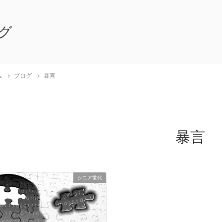
グ
ム
ブログ
暴言
暴言
シニア世代