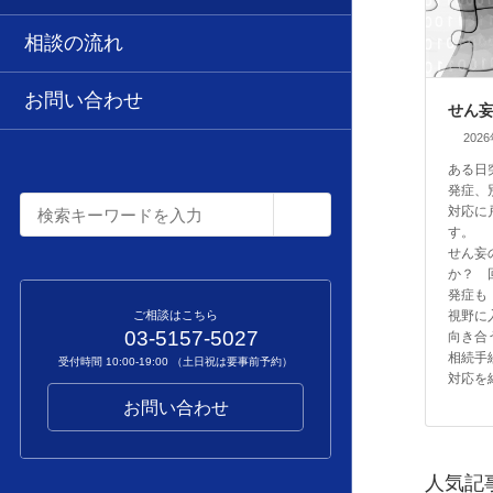
相談の流れ
お問い合わせ
せん
202
ある日
発症、
対応に
す。
せん妄
か？ 
発症も
視野に
ご相談はこちら
03-5157-5027
向き
相続手
受付時間 10:00-19:00 （土日祝は要事前予約）
対応を
お問い合わせ
人気記