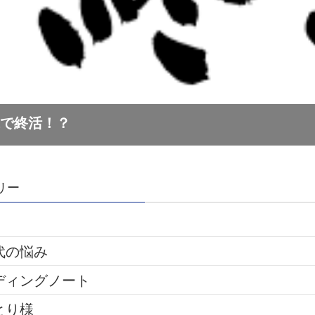
リー
代の悩み
ディングノート
とり様