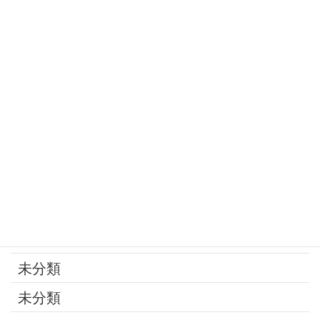
定年
家庭の問題
家族
寄付
年金
後見制度
承継問題
改葬
最近の話題
未分類
未分類