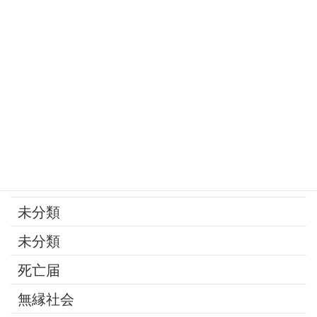
家族
寄付
年金
後見制度
承継問題
改葬
最近の話題
未分類
未分類
死亡届
無縁社会