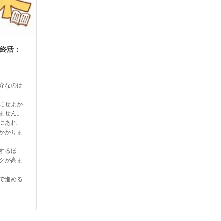
の終活：
介なのは
にせよか
ません。
にあれ
かかりま
するほ
クが高ま
で進める