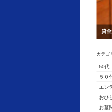
カテゴ
50代
５０
エン
おひ
お墓