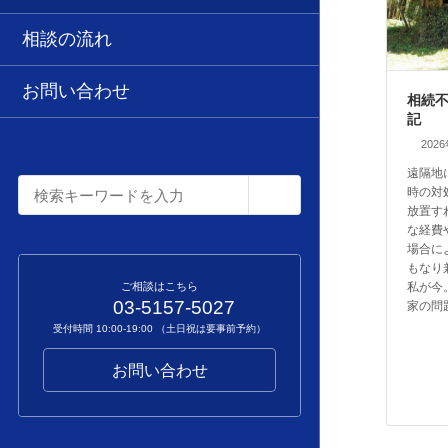
相談の流れ
お問い合わせ
相続
記
202
遠隔地
時の対
放置す
な経費
場合に
もなり
私が今
ご相談はこちら
03-5157-5027
家の問
受付時間 10:00-19:00 （土日祝は要事前予約）
お問い合わせ