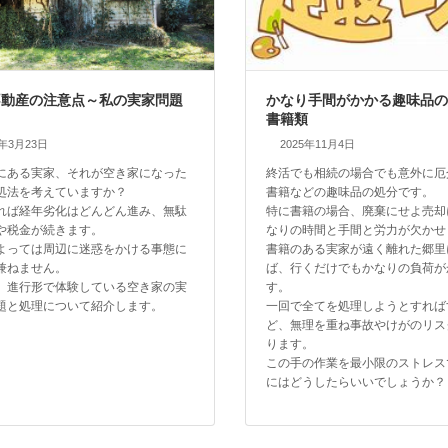
不動産の注意点～私の実家問題
かなり手間がかかる趣味品
書籍類
6年3月23日
2025年11月4日
にある実家、それが空き家になった
終活でも相続の場合でも意外に厄
処法を考えていますか？
書籍などの趣味品の処分です。
れば経年劣化はどんどん進み、無駄
特に書籍の場合、廃棄にせよ売却
や税金が続きます。
なりの時間と手間と労力が欠かせ
よっては周辺に迷惑をかける事態に
書籍のある実家が遠く離れた郷里
兼ねません。
ば、行くだけでもかなりの負荷が
。進行形で体験している空き家の実
す。
題と処理について紹介します。
一回で全てを処理しようとすれば
ど、無理を重ね事故やけがのリス
ります。
この手の作業を最小限のストレス
にはどうしたらいいでしょうか？