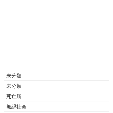
家族
寄付
年金
後見制度
承継問題
改葬
最近の話題
未分類
未分類
死亡届
無縁社会