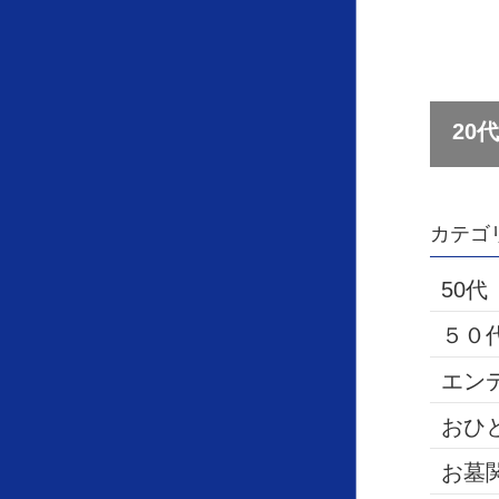
カテゴ
50代
５０
エン
おひ
お墓