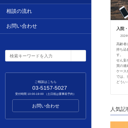
相談の流れ
お問い合わせ
入院
202
高齢者
持ち込
す。
せん妄
買の連
ケース
では、
どうい
ご相談はこちら
03-5157-5027
受付時間 10:00-19:00 （土日祝は要事前予約）
お問い合わせ
人気記