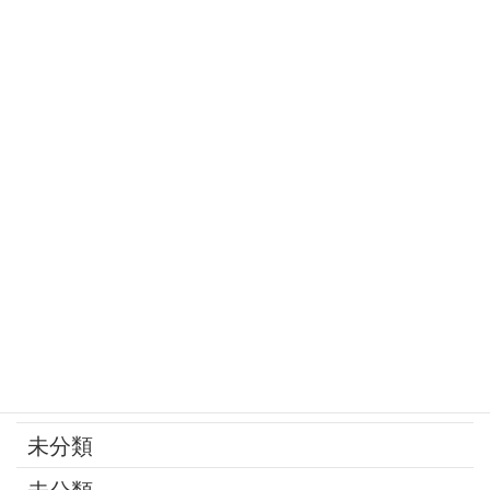
定年
家庭の問題
家族
寄付
年金
後見制度
承継問題
改葬
最近の話題
未分類