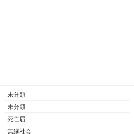
家族
寄付
年金
後見制度
承継問題
改葬
最近の話題
未分類
未分類
死亡届
無縁社会