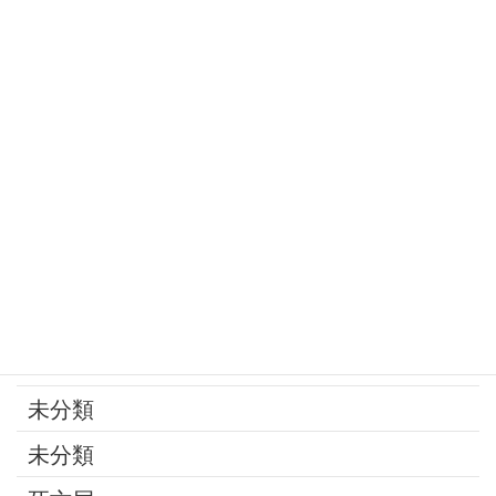
定年
家庭の問題
家族
寄付
年金
後見制度
承継問題
改葬
最近の話題
未分類
未分類