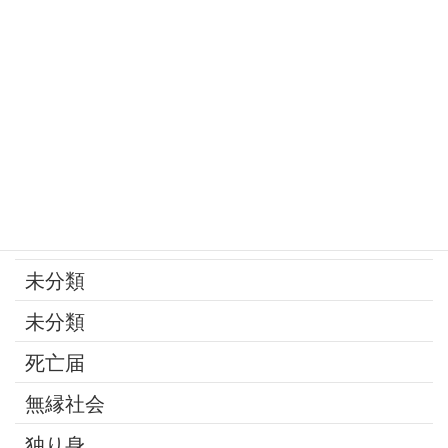
寄付
年金
後見制度
承継問題
改葬
最近の話題
未分類
未分類
死亡届
無縁社会
独り身